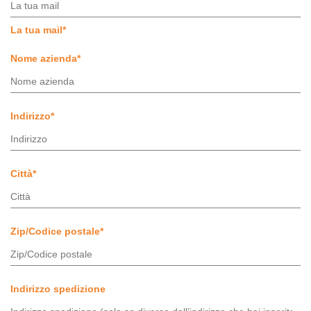
La tua mail
*
Nome azienda
*
Indirizzo
*
Città
*
Zip/Codice postale
*
Indirizzo spedizione