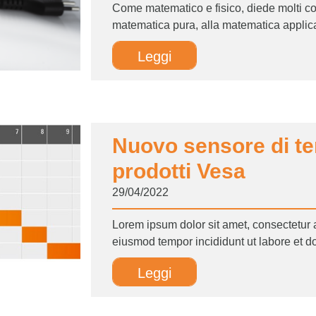
Come matematico e fisico, diede molti cont
matematica pura, alla matematica applica
alla meccanica celeste. A lui si deve la 
Leggi
di...
Nuovo sensore di t
prodotti Vesa
29/04/2022
Lorem ipsum dolor sit amet, consectetur a
eiusmod tempor incididunt ut labore et d
ad minim veniam, quis...
Leggi