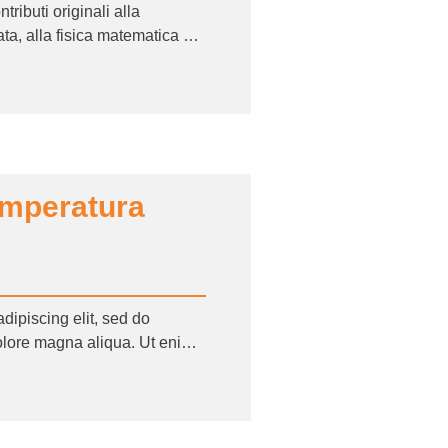
ributi originali alla
ta, alla fisica matematica e
formulazione della congettura
emperatura
dipiscing elit, sed do
olore magna aliqua. Ut enim