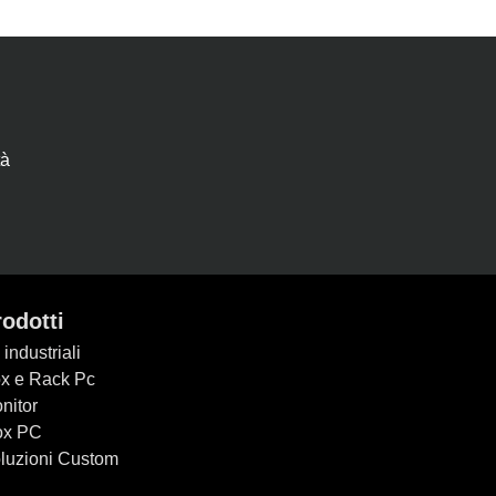
tà
rodotti
 industriali
x e Rack Pc
nitor
ox PC
luzioni Custom