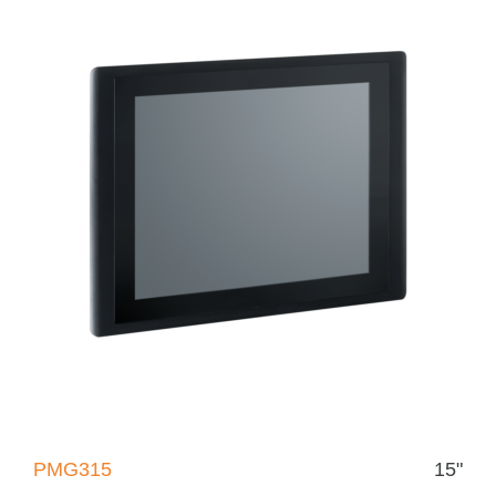
PMG315
15"