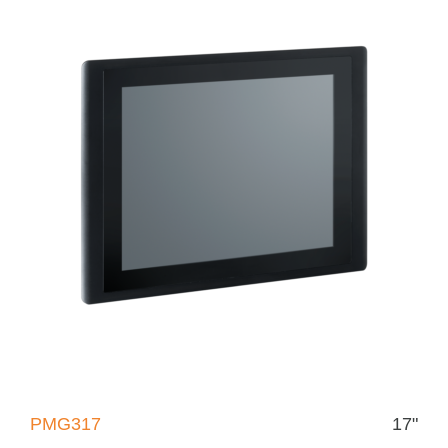
PMG317
17"