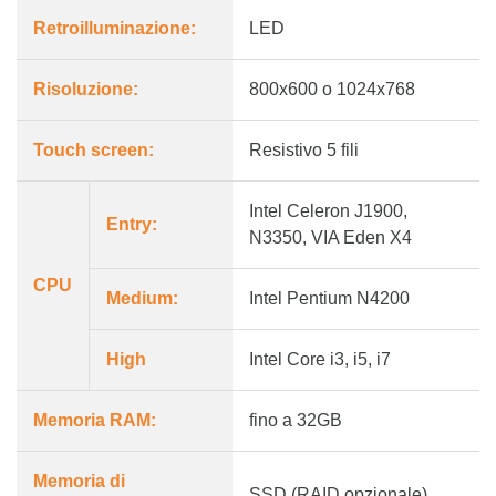
Retroilluminazione:
LED
Risoluzione:
800x600 o 1024x768
Touch screen:
Resistivo 5 fili
Intel Celeron J1900,
Entry:
N3350, VIA Eden X4
CPU
Medium:
Intel Pentium N4200
High
Intel Core i3, i5, i7
Memoria RAM:
fino a 32GB
Memoria di
SSD (RAID opzionale)