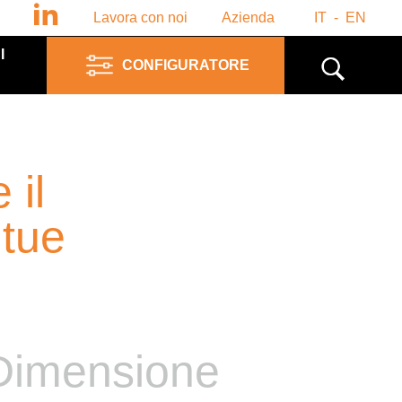
Lavora con noi
Azienda
IT
EN
I
CONFIGURATORE
 il
 tue
Dimensione