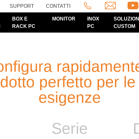
SUPPORT
CONTATTI
BOX E
MONITOR
INOX
SOLUZION
I
RACK PC
PC
CUSTOM
nfigura rapidamente
dotto perfetto per le
esigenze
Serie